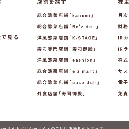
業
店舗を探す
株
総合惣菜店舗「kanemi」
月次
総合惣菜店舗「Re'z deli」
財務
数で見る
洋風惣菜店舗「K-STAGE」
IR
寿司専門店舗「寿司御殿」
IR
洋風惣菜店舗「eashion」
株式
総合惣菜店舗「e'z mart」
サス
総合惣菜店舗「ease deli」
電子
外食店舗「寿司御殿」
免責
シー
サイトポリシー
サイトのご利用方法
サイトマップ