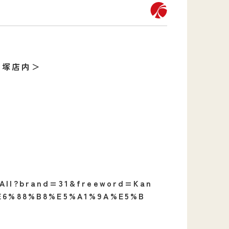
戸塚店内＞
a/All?brand=31&freeword=Kan
E6%88%B8%E5%A1%9A%E5%B